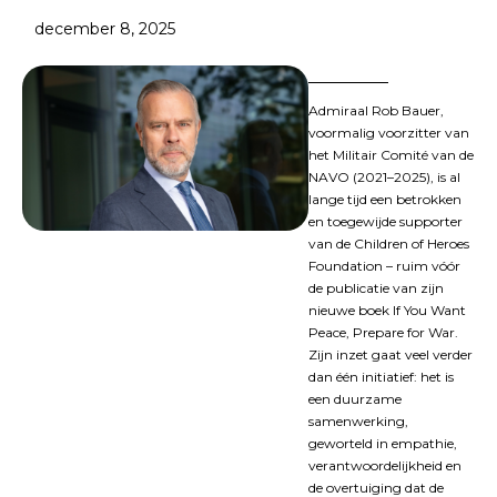
december 8, 2025
Admiraal Rob Bauer,
voormalig voorzitter van
het Militair Comité van de
NAVO (2021–2025), is al
lange tijd een betrokken
en toegewijde supporter
van de Children of Heroes
Foundation – ruim vóór
de publicatie van zijn
nieuwe boek If You Want
Peace, Prepare for War.
Zijn inzet gaat veel verder
dan één initiatief: het is
een duurzame
samenwerking,
geworteld in empathie,
verantwoordelijkheid en
de overtuiging dat de