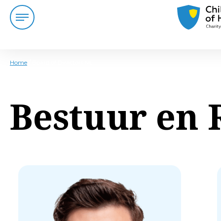
Home
/
Board of Directors NL
Bestuur en 