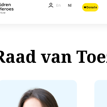
En
Nl
Raad van Toe